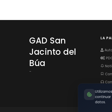
GAD San
LA P
Jacinto del
Auto
PD
Búa
Noti
-
Com
Con
Utilizamo
continua
datos.