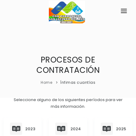
INICIO
LA PARROQUIA
RESEÑA HISTÓRICA
PROCESOS DE
GAD
CONTRATACIÓN
Historia Antigua
TRANSPARENCIA
Historia Actual
Home
Ínfimas cuantías
GESTIÓN Y PRESUPUESTO
Símbolos Cívicos
GESTIÓN INSTITUCIONAL
MECANISMOS DE PARTICIPACIÓN
Seleccione alguno de los siguientes períodos para ver
GEOGRAFÍA
más información.
Sesiones Ordinarias
TURISMO
Ubicación
CIUDADANÍA ACTIVA
Sesiones Extraordinarias
Clima
Solicitud de acceso información pública
2023
2024
2025
Resoluciones
NEW