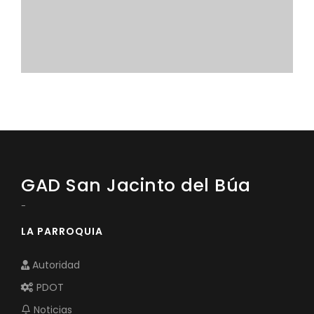
Convocatorias
GESTIÓN ADMINISTRATIVA
Plan de desarrollo y Ordenamiento Territorial - PD
Plan Anual Contratación - PAC
Plan Operativo Anual - POA
Convenios Institucionales
PRESUPUESTO: EJECUCIÓN Y REPORTES
GAD San Jacinto del Búa
Cédulas presupuestarias y balances
-
Procesos de contratación
LA PARROQUIA
Ejecución Presupuestaria
Autoridad
Obras y proyectos
PDOT
Noticias