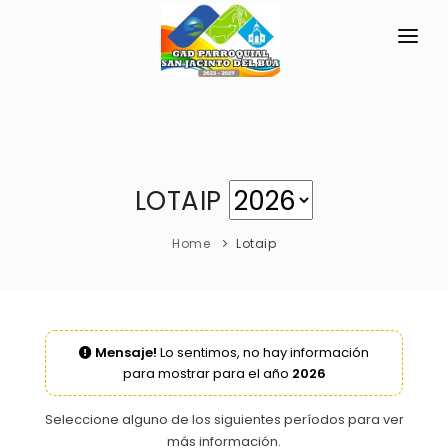
INICIO
LA PARROQUIA
RESEÑA HISTÓRICA
GAD
LOTAIP
Historia Antigua
TRANSPARENCIA
Home
Lotaip
Historia Actual
GESTIÓN Y PRESUPUESTO
Símbolos Cívicos
GESTIÓN INSTITUCIONAL
MECANISMOS DE PARTICIPACIÓN
GEOGRAFÍA
Mensaje!
Lo sentimos, no hay información
Sesiones Ordinarias
TURISMO
para mostrar para el año
2026
Ubicación
CIUDADANÍA ACTIVA
Sesiones Extraordinarias
Clima
Solicitud de acceso información pública
Seleccione alguno de los siguientes períodos para ver
Resoluciones
más información.
NEW